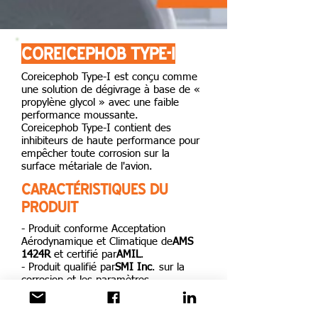
COREICEPHOB TYPE-I
Coreicephob Type-I est conçu comme
une solution de dégivrage à base de «
propylène glycol » avec une faible
performance moussante.
Coreicephob Type-I contient des
inhibiteurs de haute performance pour
empêcher toute corrosion sur la
surface métariale de l'avion.
CARACTÉRISTIQUES DU
PRODUIT
- Produit conforme Acceptation
Aérodynamique et Climatique de
AMS
1424R
et certifié par
AMIL
.
- Produit qualifié par
SMI Inc
. sur la
corrosion et les paramètres
environnementaux.
- Le produit est conforme à l'évaluation